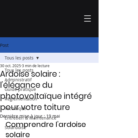
Post
Tous les posts
30 oct. 2025
3 min de lecture
Tous les posts
Ardoise solaire :
Administratif
l’élégance du
Guide pratique
photovoltaïque intégré
Réglementation
pour votre toiture
Technique
Dernière mise à jour :
19 mai
Entretien & Maintenance
Comprendre l’ardoise 
Solardoise
solaire