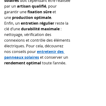
solaires
 doit cependant être réalisée 
par un 
artisan qualifié
, pour 
garantir une 
fixation sûre
 et 
une 
production optimale
.
Enfin, un 
entretien régulier
 reste la 
clé d’une 
durabilité maximale
 : 
nettoyage, vérification des 
connexions et contrôle des éléments 
électriques. Pour cela, découvrez 
nos conseils pour 
entretenir des 
panneaux solaires
 et conserver un 
rendement optimal
 toute l’année.
Solardoise : l’ardoise 
solaire validée ABF
Parmi les ardoises solaires du 