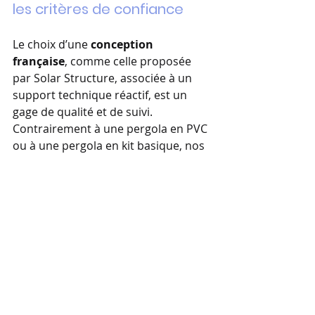
les critères de confiance
Le choix d’une 
conception 
française
, comme celle proposée 
par Solar Structure, associée à un 
support technique réactif, est un 
gage de qualité et de suivi. 
Contrairement à une pergola en PVC 
ou à une pergola en kit basique, nos 
modèles offrent une 
durabilité 
exceptionnelle
 grâce au traitement 
par thermolaquage certifié. C’est 
cette exigence qui nous permet 
d’offrir une 
garantie fabrication de 
20 ans
 et une 
garantie de 
puissance de 25 ans
, vous assurant 
ainsi une sérénité totale sur le long 
terme.