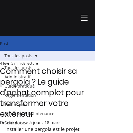
Post
Tous les posts
4 févr.
5 min de lecture
Tous les posts
Comment choisir sa
Administratif
pergola ? Le guide
Guide pratique
d'achat complet pour
Réglementation
transformer votre
Technique
extérieur
Entretien & Maintenance
Dernière mise à jour :
18 mars
Solardoise
Installer une pergola est le projet 